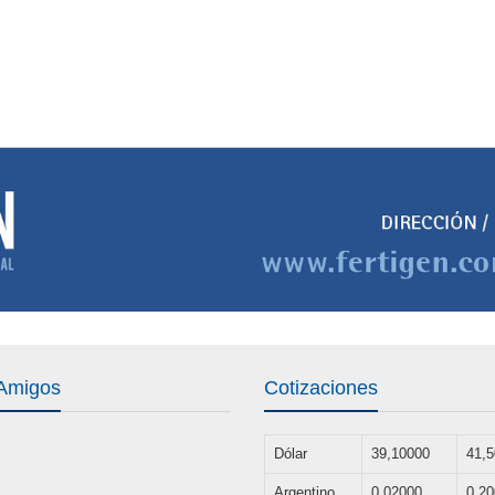
 Amigos
Cotizaciones
Dólar
39,10000
41,
Argentino
0,02000
0,2